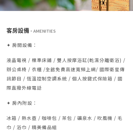
客房設備
✦ 房間設備：
液晶電視 / 標準床鋪 / 雙人按摩浴缸(乾濕分離衛浴) /
辦公桌椅 / 衣櫃 /全館免費高速寬頻上網/ 國際衛星傳
訊節目 / 恆溫控制空調系統 / 個人按鍵式保險箱 / 國
際直撥外線電話
✦ 房內附設：
冰箱 / 熱水壺 / 咖啡包 / 茶包 / 礦泉水 / 吹風機 / 毛
巾 / 浴巾 / 精美備品組