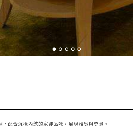
調，配合沉穩內斂的家飾品味，展現雅緻與尊貴。