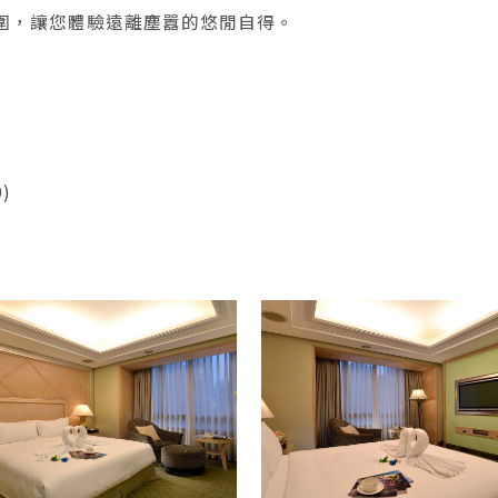
圍，讓您體驗遠離塵囂的悠閒自得。
)